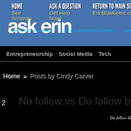
See
Get Help
ErinBlaskieInc.
Answers
Now!
Casino Not On Gamstop
List Of Casinos Not On Gamstop
Non
Entrepreneurship
Social Media
Tech
Home
»
Posts by Cindy Carver
No follow vs Do follow b
2
Do follow bl