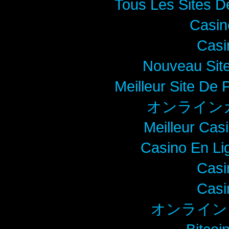
Tous Les Sites De
Casin
Casi
Nouveau Site
Meilleur Site De P
オンライン
Meilleur Cas
Casino En Li
Casi
Casi
オンライン