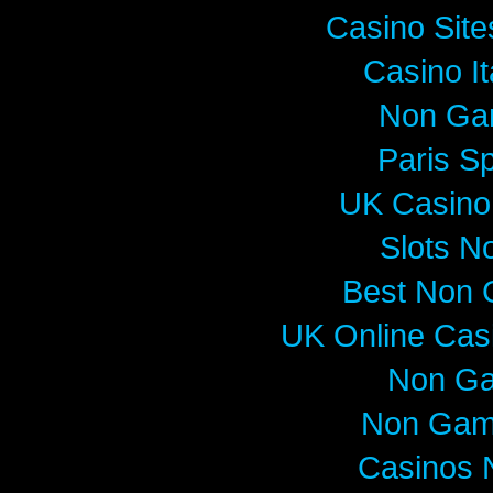
Casino Sit
Casino I
Non Ga
Paris Sp
UK Casino
Slots N
Best Non 
UK Online Cas
Non Ga
Non Gam
Casinos 