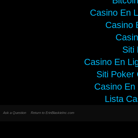
Bitcoin
Casino En L
Casino 
Casi
Sit
Casino En Lig
Siti Poke
Casino En 
Lista C
Ask a Question
Return to ErinBlaskieInc.com