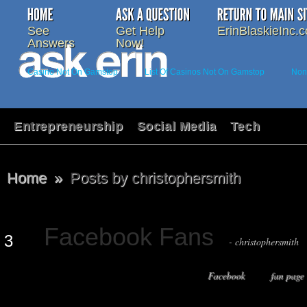
See
Get Help
ErinBlaskieInc.
Answers
Now!
Casino Not On Gamstop
List Of Casinos Not On Gamstop
Non
Entrepreneurship
Social Media
Tech
Home
»
Posts by christophersmith
Facebook Fans
3
-
christophersmith
Facebook
fan page