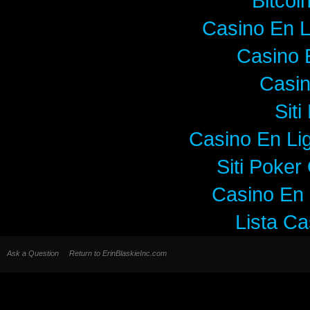
Bitcoin
Casino En L
Casino 
Casi
Sit
Casino En Lig
Siti Poke
Casino En 
Lista C
Ask a Question
Return to ErinBlaskieInc.com