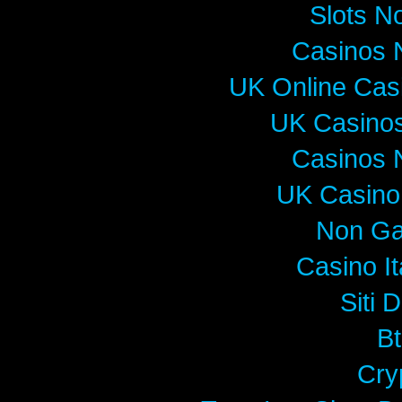
Slots N
Casinos 
UK Online Cas
UK Casino
Casinos 
UK Casino
Non Ga
Casino I
Siti 
Bt
Cry